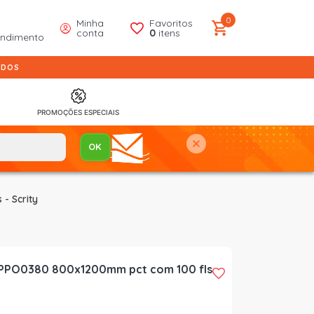
0
Minha
Favoritos
conta
0
itens
endimento
IDOS
PROMOÇÕES ESPECIAIS
- Scrity
o PPO0380 800x1200mm pct com 100 fls