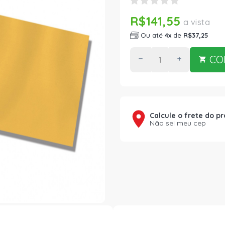
R$141,55
a vista
Ou até
4x
de
R$37,25
CO
Calcule o frete do p
Não sei meu cep