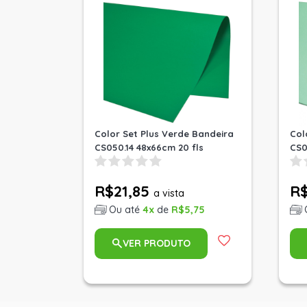
Color Set Plus Verde Bandeira
Col
CS050.14 48x66cm 20 fls
CS0
R$21,85
R$
a vista
Ou até
4x
de
R$5,75
VER PRODUTO