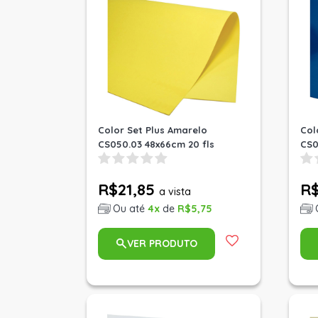
Color Set Plus Amarelo
Col
CS050.03 48x66cm 20 fls
CS0
R$21,85
R$
a vista
Ou até
4x
de
R$5,75
VER PRODUTO