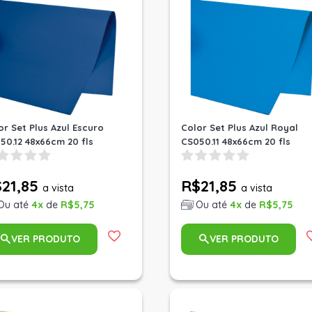
or Set Plus Azul Escuro
Color Set Plus Azul Royal
50.12 48x66cm 20 fls
CS050.11 48x66cm 20 fls
21,85
R$21,85
a vista
a vista
Ou até
4x
de
R$5,75
Ou até
4x
de
R$5,75
VER PRODUTO
VER PRODUTO