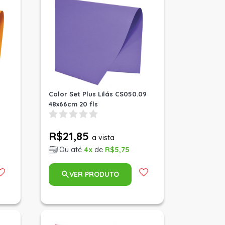
Color Set Plus Lilás CS050.09
48x66cm 20 fls
R$21,85
a vista
Ou até
4x
de
R$5,75
VER PRODUTO