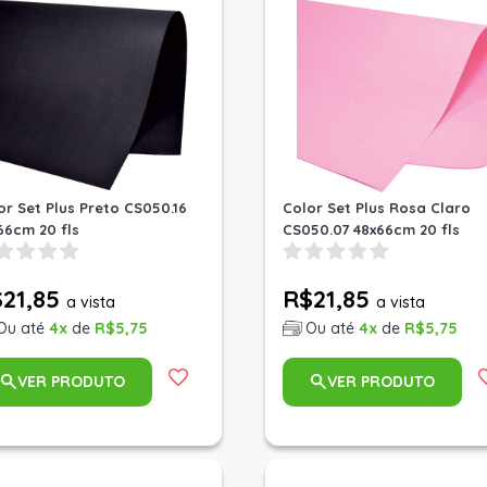
or Set Plus Preto CS050.16
Color Set Plus Rosa Claro
66cm 20 fls
CS050.07 48x66cm 20 fls
21,85
R$21,85
a vista
a vista
Ou até
4x
de
R$5,75
Ou até
4x
de
R$5,75
VER PRODUTO
VER PRODUTO