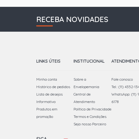
RECEBA NOVIDADES
LINKS ÚTEIS
INSTITUCIONAL
ATENDIMENT
Minha conta
Sobre a
Fale conosco
Histórico de pedidos
Envelopemania
Tel.: (11) 4352-13
Lista de desejos
Central de
WhatsApp: (11)
Informativo
Atendimento
6178
Produtos em
Política de Privacidade
promoção
Termos e Condições
Seja nosso Parceiro
SIGA-