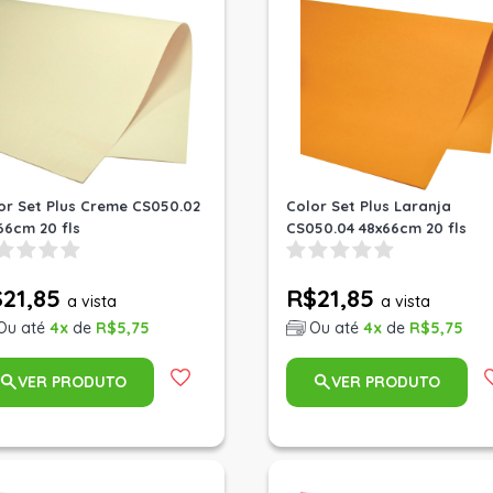
or Set Plus Creme CS050.02
Color Set Plus Laranja
66cm 20 fls
CS050.04 48x66cm 20 fls
21,85
R$21,85
a vista
a vista
Ou até
4x
de
R$5,75
Ou até
4x
de
R$5,75
VER PRODUTO
VER PRODUTO