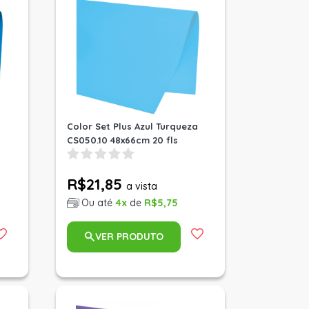
Color Set Plus Azul Turqueza
CS050.10 48x66cm 20 fls
R$21,85
a vista
Ou até
4x
de
R$5,75
VER PRODUTO