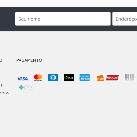
O
PAGAMENTO
43
 97639-