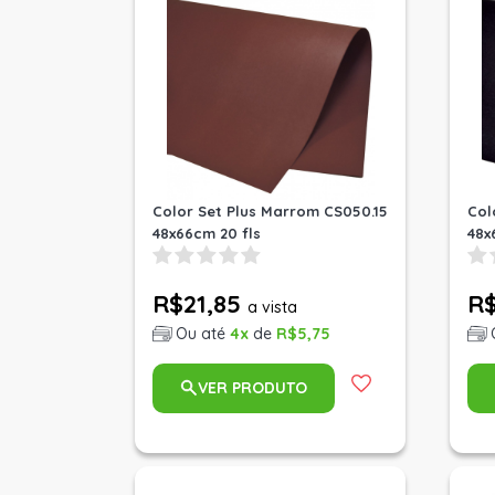
Color Set Plus Marrom CS050.15
Col
48x66cm 20 fls
48x
R$21,85
R$
a vista
Ou até
4x
de
R$5,75
VER PRODUTO