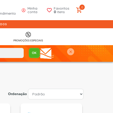
0
Minha
Favoritos
conta
0
itens
endimento
IDOS
PROMOÇÕES ESPECIAIS
Ordenação