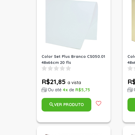
Color Set Plus Branco CS050.01
Col
48x66cm 20 fls
48x
R$21,85
R$
a vista
Ou até
4x
de
R$5,75
VER PRODUTO