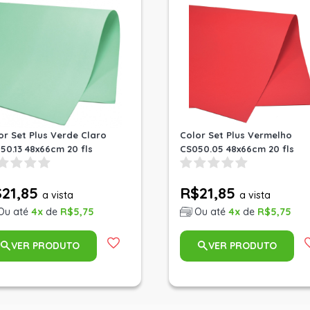
or Set Plus Verde Claro
Color Set Plus Vermelho
50.13 48x66cm 20 fls
CS050.05 48x66cm 20 fls
21,85
R$21,85
a vista
a vista
Ou até
4x
de
R$5,75
Ou até
4x
de
R$5,75
VER PRODUTO
VER PRODUTO