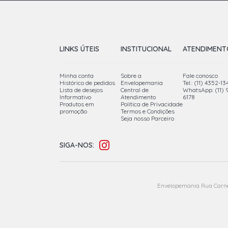
LINKS ÚTEIS
INSTITUCIONAL
ATENDIMENT
Minha conta
Sobre a
Fale conosco
Histórico de pedidos
Envelopemania
Tel.: (11) 4352-13
Lista de desejos
Central de
WhatsApp: (11)
Informativo
Atendimento
6178
Produtos em
Política de Privacidade
promoção
Termos e Condições
Seja nosso Parceiro
SIGA-NOS:
Envelopemania Rua Carnei