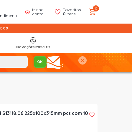
0
Minha
Favoritos
conta
0
itens
endimento
IDOS
PROMOÇÕES ESPECIAIS
 M S13118.06 225x100x315mm pct com 10