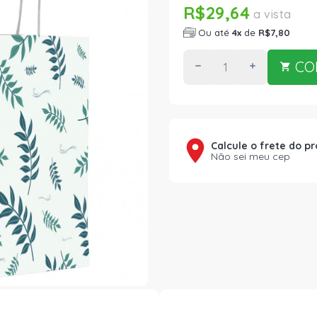
R$29,64
a vista
Ou até
4x
de
R$7,80
CO
Calcule o frete do p
Não sei meu cep