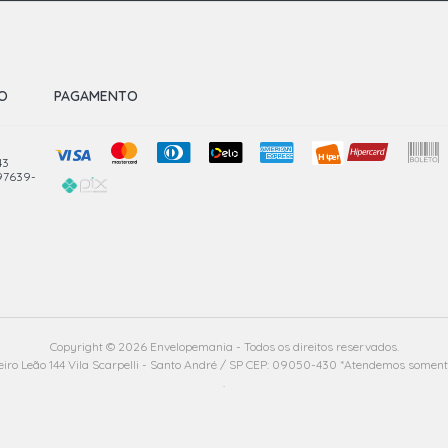
O
PAGAMENTO
43
 97639-
Copyright © 2026 Envelopemania - Todos os direitos reservados.
ro Leão 144 Vila Scarpelli - Santo André / SP CEP: 09050-430 *Atendemos soment
.