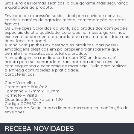
Brasileira de Normas Técnicas, o que garante mais segurança
e qualidade ao produto.
Envelope de expressão social, ideal para envio de convites,
cartões, cartões de agradecimento, comemoração de datas
festivas.
Os Envelopes Coloridos da Scrity são produzidos com papéis
especiais de alta qualidade, coloridos na massa, garantindo
excelente acabamento ao produto e a mesma tonalidade nas
duas faces do papel.
A linha Scrity in the Box destaca os produtos, pois possui
embalagens plásticas em polipropileno transparente que
permitem a visualização total do produto.
A embalagem na medida certa, com 100 unidades, está
pronta para ser separada e transportada até seu destino
com segurança e economia de manuseio. Tudo para realizar
a entrega com rapidez e praticidade.
Características:
Cor = Vermelho
Gramatura = 80g/m2
Tamanho = 72mm x 108mm
Formato = Visita
Quantidade = Caixa com 100
Código CCP450.17
Fabricante = Scrity, marca líder de mercado em confecção de
envelopes.
RECEBA NOVIDADES