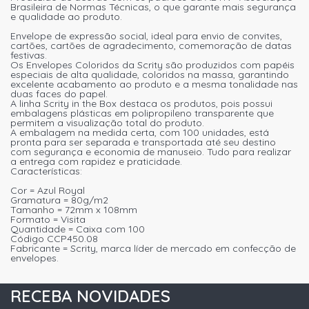
Brasileira de Normas Técnicas, o que garante mais segurança
e qualidade ao produto.
Envelope de expressão social, ideal para envio de convites,
cartões, cartões de agradecimento, comemoração de datas
festivas.
Os Envelopes Coloridos da Scrity são produzidos com papéis
especiais de alta qualidade, coloridos na massa, garantindo
excelente acabamento ao produto e a mesma tonalidade nas
duas faces do papel.
A linha Scrity in the Box destaca os produtos, pois possui
embalagens plásticas em polipropileno transparente que
permitem a visualização total do produto.
A embalagem na medida certa, com 100 unidades, está
pronta para ser separada e transportada até seu destino
com segurança e economia de manuseio. Tudo para realizar
a entrega com rapidez e praticidade.
Características:
Cor = Azul Royal
Gramatura = 80g/m2
Tamanho = 72mm x 108mm
Formato = Visita
Quantidade = Caixa com 100
Código CCP450.08
Fabricante = Scrity, marca líder de mercado em confecção de
envelopes.
RECEBA NOVIDADES