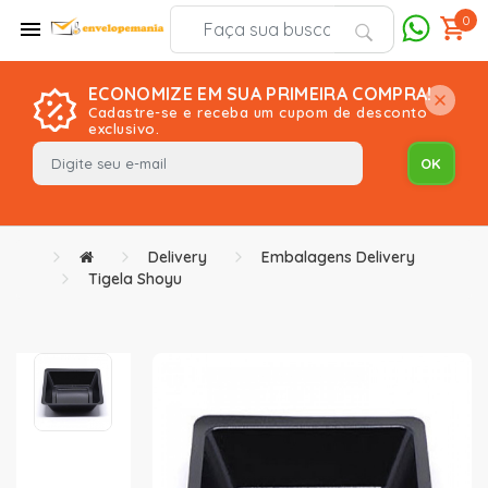
0
ECONOMIZE EM SUA PRIMEIRA COMPRA!
Cadastre-se e receba um cupom de desconto
exclusivo.
Delivery
Embalagens Delivery
Tigela Shoyu