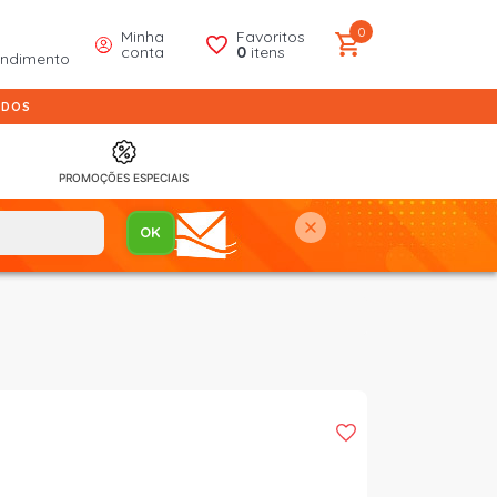
0
Minha
Favoritos
conta
0
itens
endimento
IDOS
PROMOÇÕES ESPECIAIS