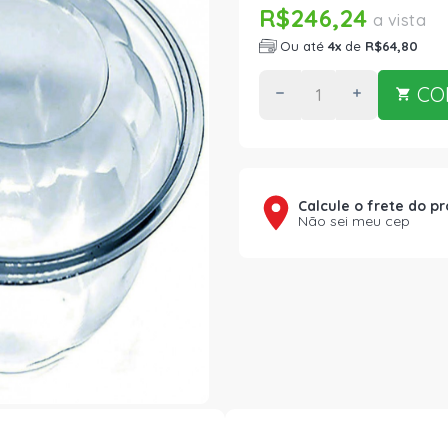
R$246,24
a vista
Ou até
4x
de
R$64,80
CO
Calcule o frete do p
Não sei meu cep