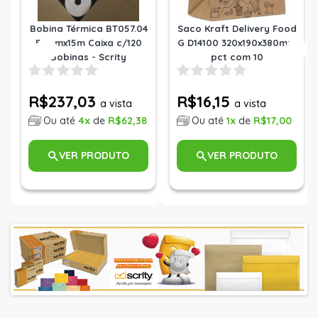
Bobina Térmica BT057.04
Saco Kraft Delivery Food
57mmx15m Caixa c/120
G D14100 320x190x380mm
Bobinas - Scrity
pct com 10
R$237,03
R$16,15
a vista
a vista
Ou até
4x
de
R$62,38
Ou até
1x
de
R$17,00
VER PRODUTO
VER PRODUTO