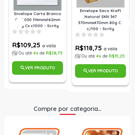
Envelope Saco Kraft
Envelope Carta Branco
Natural SKN 347
COF 030 114mmx162mm
370mmx470mm 80g Cx
75g Cx c1000 - Scrity
c/100 - Scrity
R$109,25
a vista
R$118,75
a vista
Ou até
4x
de
R$28,75
Ou até
4x
de
R$31,25
VER PRODUTO
VER PRODUTO
Compre por categoria...