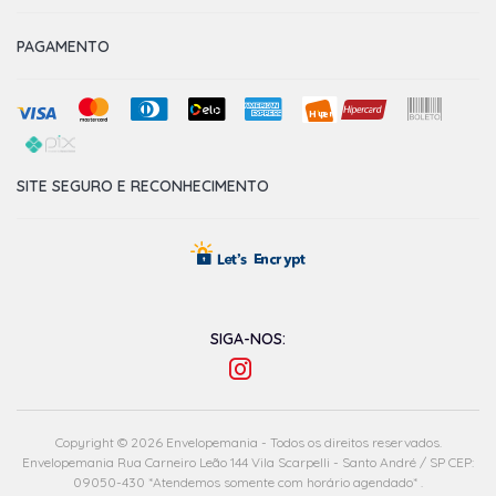
PAGAMENTO
SITE SEGURO E RECONHECIMENTO
SIGA-NOS:
Copyright © 2026 Envelopemania - Todos os direitos reservados.
Envelopemania Rua Carneiro Leão 144 Vila Scarpelli - Santo André / SP CEP:
09050-430 *Atendemos somente com horário agendado* .